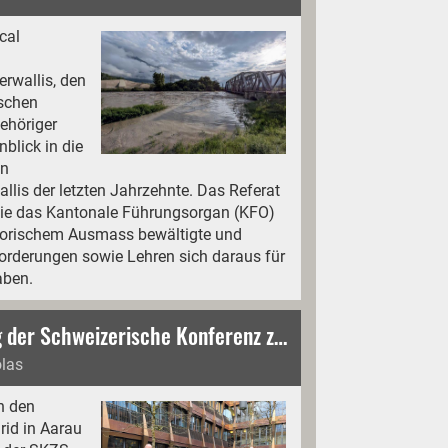
cal
rwallis, den
ischen
ehöriger
blick in die
en
is der letzten Jahrzehnte. Das Referat
 wie das Kantonale Führungsorgan (KFO)
istorischem Ausmass bewältigte und
orderungen sowie Lehren sich daraus für
aben.
Erste Vorstandssitzung der Schweizerische Konferenz ziviler Stabsangehöriger im Jahr 2026
olas
n den
rid in Aarau