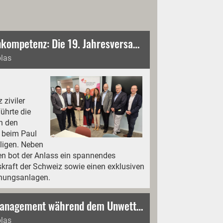
Innovation trifft Krisenkompetenz: Die 19. Jahresversammlung der SKZS im Park Innovaare und dem Paul Scherrer Institut
olas
ziviler
ührte die
in den
 beim Paul
illigen. Neben
en bot der Anlass ein spannendes
skraft der Schweiz sowie einen exklusiven
hungsanlagen.
Onlinereferat Krisenmanagement während dem Unwetter im Wallis 2024: Ein Rückblick
olas