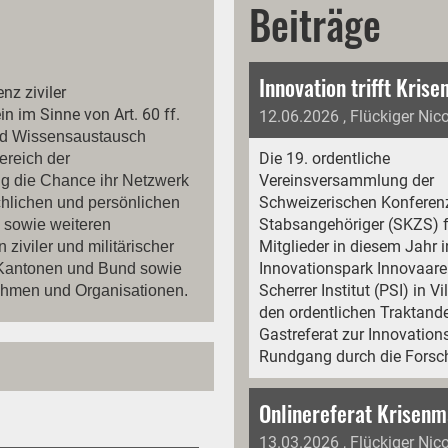
Beiträge
z ziviler
n im Sinne von Art. 60 ff.
12.06.2026
, Flückiger Nic
nd Wissensaustausch
Die 19. ordentliche
ereich der
Vereinsversammlung der
ig die Chance ihr Netzwerk
Schweizerischen Konferenz 
achlichen und persönlichen
Stabsangehöriger (SKZS) f
 sowie weiteren
Mitglieder in diesem Jahr 
ziviler und militärischer
Innovationspark Innovaare
Kantonen und Bund sowie
Scherrer Institut (PSI) in V
ehmen und Organisationen.
den ordentlichen Traktand
Gastreferat zur Innovation
Rundgang durch die Forsc
13.03.2026
, Flückiger Nic