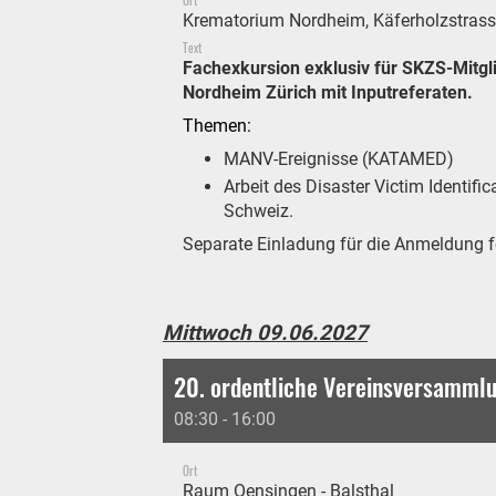
Ort
Krematorium Nordheim, Käferholzstrass
Text
Fachexkursion exklusiv für SKZS-Mitg
Nordheim Zürich mit Inputreferaten.
Themen:
MANV-Ereignisse (KATAMED)
Arbeit des Disaster Victim Identifi
Schweiz.
Separate Einladung für die Anmeldung f
Mittwoch 09.06.2027
20. ordentliche Vereinsversamml
08:30 - 16:00
Ort
Raum Oensingen - Balsthal