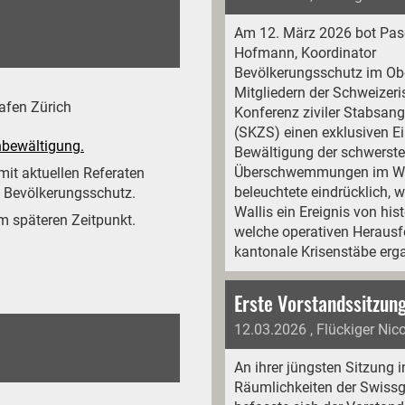
Am 12. März 2026 bot Pas
Hofmann, Koordinator
Bevölkerungsschutz im Obe
Mitgliedern der Schweizer
afen Zürich
Konferenz ziviler Stabsang
(SKZS) einen exklusiven Ein
nbewältigung.
Bewältigung der schwerst
Überschwemmungen im Wall
mit aktuellen Referaten
beleuchtete eindrücklich,
 Bevölkerungsschutz.
Wallis ein Ereignis von h
em späteren Zeitpunkt.
welche operativen Herausf
kantonale Krisenstäbe erg
12.03.2026
, Flückiger Nic
An ihrer jüngsten Sitzung i
Räumlichkeiten der Swissg