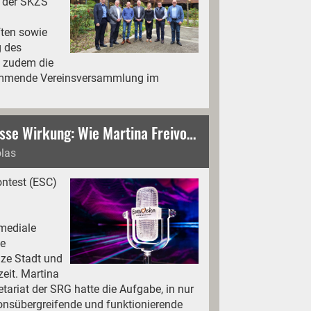
d der SKZS
ften sowie
g des
d zudem die
kommende Vereinsversammlung im
Kleines Kernteam, grosse Wirkung: Wie Martina Freivogel in sechs Monaten den Krisenstab für den ESC 2025 formte.
olas
ontest (ESC)
mediale
le
nze Stadt und
zeit. Martina
tariat der SRG hatte die Aufgabe, in nur
onsübergreifende und funktionierende