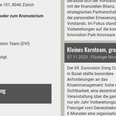
befasste sich der Vorstan
e 101, 8046 Zürich
mit der finanziellen Bilanz,
strategischen Partnerscha
lieder zum Krematorium
der personellen Erneuerun
Vorstands. Im Fokus stan
Vorbereitungen auf die 
Innovation Park Innovaare.
cation Team (DVI)
07.11.2025
, Flückiger Nic
olgt.
Der 69. Eurovision Song C
in Basel stellte besondere
Anforderungen an das
Krisenmanagement: hohe 
ung
Sichtbarkeit, eine dezentra
Veranstaltung über die ga
nur ein Jahr Vorbereitungs
Freivogel vom Generalsekre
6 Monaten eine organisati